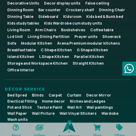
Decorative Units
Decor display units
False ceiling
Dinning Room
Bar counter
Crockery shelf
Dinning Chair
Dinning Table
Sideboard
Kidsroom
Kids bed & Bunk bed
Kids study tables
Kids Wardrobe cum study units
Living Room
Arm Chairs
Bookshelves
Coffee table
Lcd Unit
Living Dining Partition
Prayer units
Shoerack
Sofa
Modular Kitchen
Arena Premium modular kitchens
Breakfast table
C Shape Kitchen
G Shape Kitchen
Island Kitchen
L Shape Kitchen
Parallel Kitchen
Storage and Workspace Kitchen
Straight Kitchen
Office Interior
DÉCOR SERVICE
Bed Spred
Blinds
Carpet
Curtain
Decor Mirror
Electical Fitting
Home decor
Niches and Ledges
Pot and Stick
Texture Paint
Wall Art
Wall paintings
Wall Paper
Wall Picture
Wall Vinyal Stickers
Wardobe
Wash units
About
Gallery
Shop
Offers