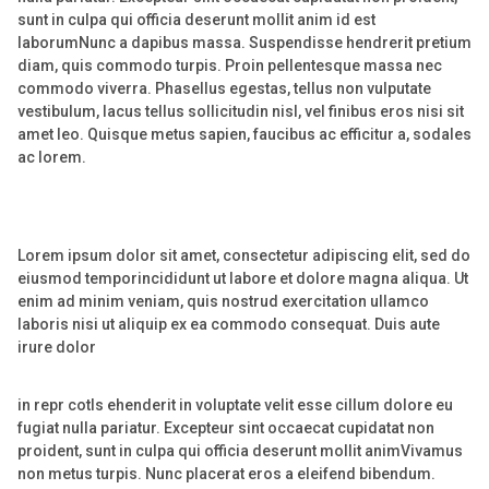
sunt in culpa qui officia deserunt mollit anim id est
laborumNunc a dapibus massa. Suspendisse hendrerit pretium
diam, quis commodo turpis. Proin pellentesque massa nec
commodo viverra. Phasellus egestas, tellus non vulputate
vestibulum, lacus tellus sollicitudin nisl, vel finibus eros nisi sit
amet leo. Quisque metus sapien, faucibus ac efficitur a, sodales
ac lorem.
Lorem ipsum dolor sit amet, consectetur adipiscing elit, sed do
eiusmod temporincididunt ut labore et dolore magna aliqua. Ut
enim ad minim veniam, quis nostrud exercitation ullamco
laboris nisi ut aliquip ex ea commodo consequat. Duis aute
irure dolor
in repr cotls ehenderit in voluptate velit esse cillum dolore eu
fugiat nulla pariatur. Excepteur sint occaecat cupidatat non
proident, sunt in culpa qui officia deserunt mollit animVivamus
non metus turpis. Nunc placerat eros a eleifend bibendum.