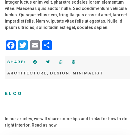
Integer luctus enim velit, pharetra sodales lorem elementum
vitae. Maecenas quis auctor nulla. Sed condimentum vehicula
luctus. Quisque tellus sem, fringilla quis eros sit amet, laoreet
imperdiet felis. Nam vulputate vitae felis ut egestas. Nulla id
ipsum ultricies, sollicitudin est eget, sodales sapien.
Facebook
Twitter
Email
Share
SHARE:
ARCHITECTURE
,
DESIGN
,
MINIMALIST
BLOG
In our articles, we will share some tips and tricks for how to do
right interior. Read us now.