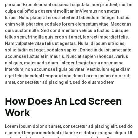
pariatur. Excepteur sint occaecat cupidatat non proident, sunt in
culpa qui officia deserunt mollit animVivamus non metus
turpis. Nunc placerat eros a eleifend bibendum. Integer luctus
enim velit, pharetra sodales lorem elementum vitae. Maecenas
quis auctor nulla. Sed condimentum vehicula luctus. Quisque
tellus sem, fringilla quis eros sit amet, laoreet imperdiet felis.
Nam vulputate vitae felis ut egestas. Nulla id ipsum ultricies,
sollicitudin est eget, sodales sapien. Donec in dui sit amet ante
accumsan luctus et in mauris. Nunc at sapien rhoncus, varius
nisl quis, malesuada diam. Integer feugiat urna non massa
interdum, non accumsan ligula pulvinar. Vestibulum eget diam
eget felis tincidunt tempor id non diam.Lorem ipsum dolor sit
amet, consectetur adipiscing elit, sed do eiusmod tem
How Does An Lcd Screen
Work
Lorem ipsum dolor sit amet, consectetur adipiscing elit, sed do
eiusmod temporincididunt ut labore et dolore magna aliqua. Ut