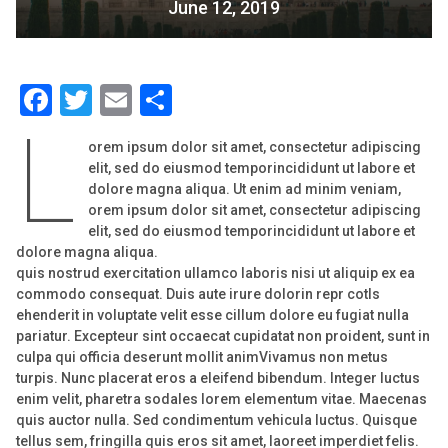
June 12, 2019
Facebook
Twitter
Email
Share
L
orem ipsum dolor sit amet, consectetur adipiscing
elit, sed do eiusmod temporincididunt ut labore et
dolore magna aliqua. Ut enim ad minim veniam,
orem ipsum dolor sit amet, consectetur adipiscing
elit, sed do eiusmod temporincididunt ut labore et
dolore magna aliqua.
quis nostrud exercitation ullamco laboris nisi ut aliquip ex ea
commodo consequat. Duis aute irure dolorin repr cotls
ehenderit in voluptate velit esse cillum dolore eu fugiat nulla
pariatur. Excepteur sint occaecat cupidatat non proident, sunt in
culpa qui officia deserunt mollit animVivamus non metus
turpis. Nunc placerat eros a eleifend bibendum. Integer luctus
enim velit, pharetra sodales lorem elementum vitae. Maecenas
quis auctor nulla. Sed condimentum vehicula luctus. Quisque
tellus sem, fringilla quis eros sit amet, laoreet imperdiet felis.