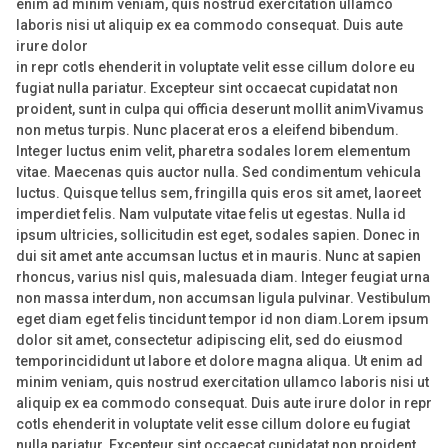
enim ad minim veniam, quis nostrud exercitation ullamco
laboris nisi ut aliquip ex ea commodo consequat. Duis aute
irure dolor
in repr cotls ehenderit in voluptate velit esse cillum dolore eu
fugiat nulla pariatur. Excepteur sint occaecat cupidatat non
proident, sunt in culpa qui officia deserunt mollit animVivamus
non metus turpis. Nunc placerat eros a eleifend bibendum.
Integer luctus enim velit, pharetra sodales lorem elementum
vitae. Maecenas quis auctor nulla. Sed condimentum vehicula
luctus. Quisque tellus sem, fringilla quis eros sit amet, laoreet
imperdiet felis. Nam vulputate vitae felis ut egestas. Nulla id
ipsum ultricies, sollicitudin est eget, sodales sapien. Donec in
dui sit amet ante accumsan luctus et in mauris. Nunc at sapien
rhoncus, varius nisl quis, malesuada diam. Integer feugiat urna
non massa interdum, non accumsan ligula pulvinar. Vestibulum
eget diam eget felis tincidunt tempor id non diam.Lorem ipsum
dolor sit amet, consectetur adipiscing elit, sed do eiusmod
temporincididunt ut labore et dolore magna aliqua. Ut enim ad
minim veniam, quis nostrud exercitation ullamco laboris nisi ut
aliquip ex ea commodo consequat. Duis aute irure dolor in repr
cotls ehenderit in voluptate velit esse cillum dolore eu fugiat
nulla pariatur. Excepteur sint occaecat cupidatat non proident,